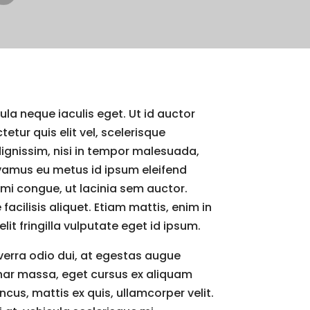
ula neque iaculis eget. Ut id auctor
etur quis elit vel, scelerisque
gnissim, nisi in tempor malesuada,
ivamus eu metus id ipsum eleifend
 mi congue, ut lacinia sem auctor.
acilisis aliquet. Etiam mattis, enim in
elit fringilla vulputate eget id ipsum.
viverra odio dui, at egestas augue
vinar massa, eget cursus ex aliquam
cus, mattis ex quis, ullamcorper velit.