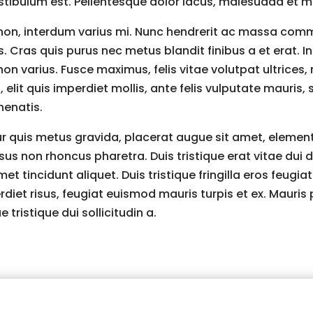
ibulum est. Pellentesque dolor lacus, malesuada et mi 
rat non, interdum varius mi. Nunc hendrerit ac massa 
lus. Cras quis purus nec metus blandit finibus a et erat.
varius. Fusce maximus, felis vitae volutpat ultrices, ni
, elit quis imperdiet mollis, ante felis vulputate mauris
nenatis.
ur quis metus gravida, placerat augue sit amet, elem
sus non rhoncus pharetra. Duis tristique erat vitae dui d
met tincidunt aliquet. Duis tristique fringilla eros feug
diet risus, feugiat euismod mauris turpis et ex. Mauri
 tristique dui sollicitudin a.