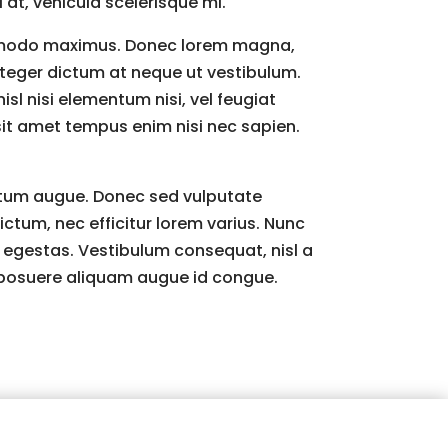
at, vehicula scelerisque mi.
commodo maximus. Donec lorem magna,
 Integer dictum at neque ut vestibulum.
sl nisi elementum nisi, vel feugiat
, sit amet tempus enim nisi nec sapien.
entum augue. Donec sed vulputate
ictum, nec efficitur lorem varius. Nunc
iat egestas. Vestibulum consequat, nisl a
s posuere aliquam augue id congue.