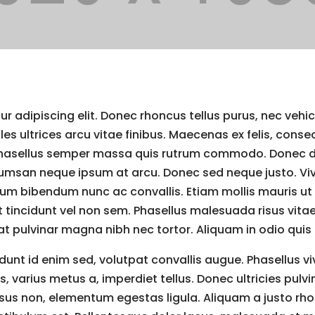
 adipiscing elit. Donec rhoncus tellus purus, nec vehic
s ultrices arcu vitae finibus. Maecenas ex felis, consect
 Phasellus semper massa quis rutrum commodo. Donec di
accumsan neque ipsum at arcu. Donec sed neque justo. V
lum bibendum nunc ac convallis. Etiam mollis mauris ut
tincidunt vel non sem. Phasellus malesuada risus vitae f
it, at pulvinar magna nibh nec tortor. Aliquam in odio quis 
ncidunt id enim sed, volutpat convallis augue. Phasellus 
, varius metus a, imperdiet tellus. Donec ultricies pul
isus non, elementum egestas ligula. Aliquam a justo rhon