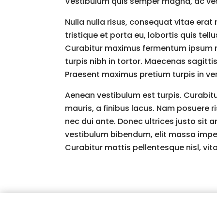
Vestibulum quis semper magna, ac vest
Nulla nulla risus, consequat vitae e
tristique et porta eu, lobortis quis tel
Curabitur maximus fermentum ipsum non 
turpis nibh in tortor. Maecenas sagittis
Praesent maximus pretium turpis in ve
Aenean vestibulum est turpis. Curabit
mauris, a finibus lacus. Nam posuere ri
nec dui ante. Donec ultrices justo sit a
vestibulum bibendum, elit massa imper
Curabitur mattis pellentesque nisl, vitae