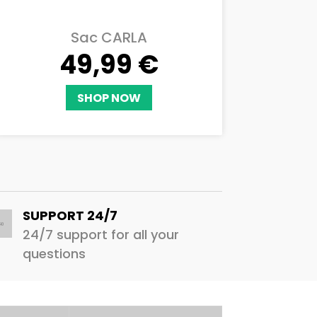
Jour
H
Min
Sec
Sac CARLA
49,99
€
SHOP NOW
SUPPORT 24/7
24/7 support for all your
questions