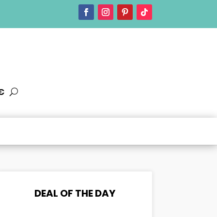
€
DEAL OF THE DAY
000
:
00
:
00
:
00