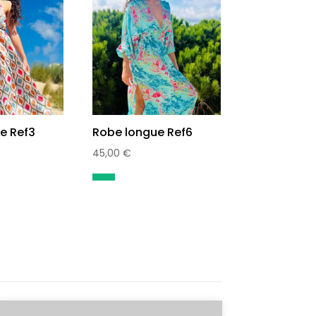
e Ref3
Robe longue Ref6
45,00
€