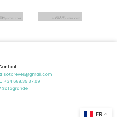
Contact
sotoreves@gmail.com

+34 689.39.37.09

Sotogrande

FR