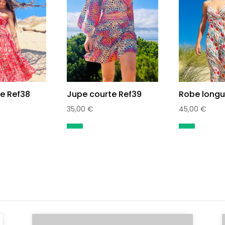
e Ref38
Jupe courte Ref39
Robe longu
35,00
€
45,00
€