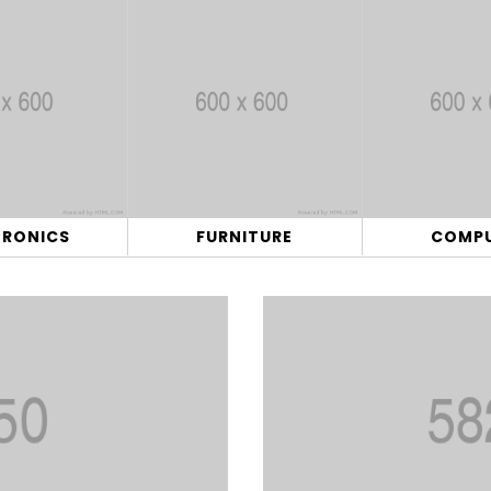
TRONICS
FURNITURE
COMP