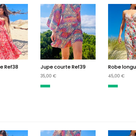
e Ref38
Jupe courte Ref39
Robe longu
35,00
€
45,00
€