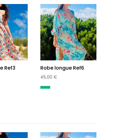
e Ref3
Robe longue Ref6
45,00
€