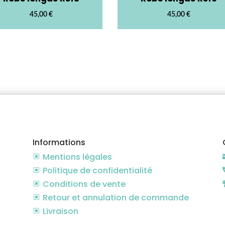
45,00
€
45,00
€
Informations
Mentions légales
W
Politique de confidentialité
W
Conditions de vente
W
Retour et annulation de commande
W
Livraison
W