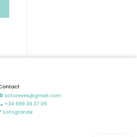
49,00
€
4
Contact
sotoreves@gmail.com

+34 689.39.37.09

Sotogrande
