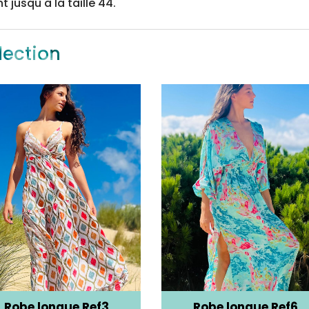
 jusqu'à la taille 44.
lection
Robe longue Ref3
Robe longue Ref6