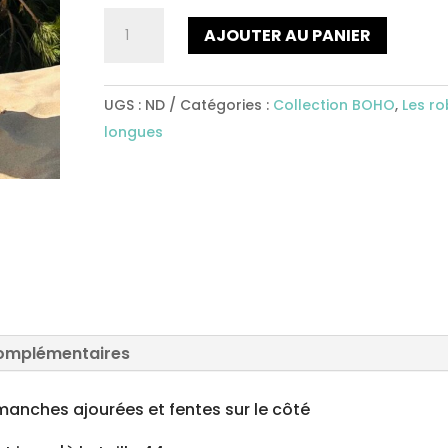
quantité
AJOUTER AU PANIER
de
Robe
longue
UGS :
ND
Catégories :
Collection BOHO
,
Les r
Ref6
longues
complémentaires
anches ajourées et fentes sur le côté