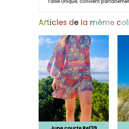
Taille Unique, convient parfaitement
Articles de la même col
e Ref38
Jupe courte Ref39