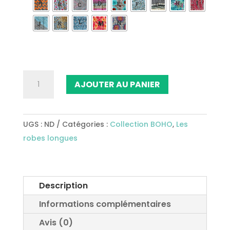
quantité
AJOUTER AU PANIER
de
Robe
longue
UGS :
ND
Catégories :
Collection BOHO
,
Les
Ref44
robes longues
Description
Informations complémentaires
Avis (0)