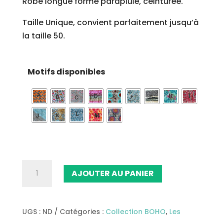
Robe longue forme parapluie, ceinturée.
Taille Unique, convient parfaitement jusqu’à
la taille 50.
Motifs disponibles
quantité
AJOUTER AU PANIER
de
Robe
longue
UGS :
ND
Catégories :
Collection BOHO
,
Les
Ref25