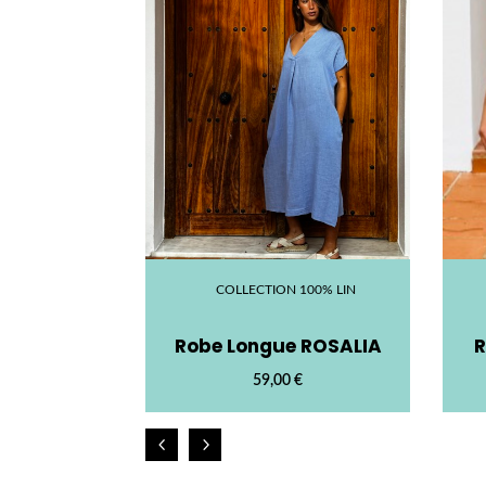
100% LIN
COLLECTION 100% LIN
 BERENICE
Robe Longue ROSALIA
R
€
59,00
€