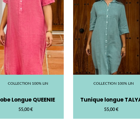
COLLECTION 100% LIN
COLLECTION 100% LIN
obe Longue QUEENIE
Tunique longue TALY
55,00
€
55,00
€