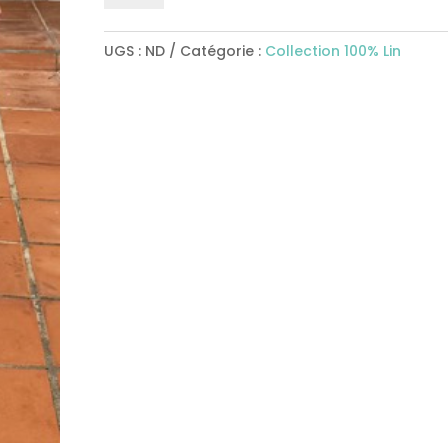
Robe
Longue
UGS :
ND
Catégorie :
Collection 100% Lin
BERENICE