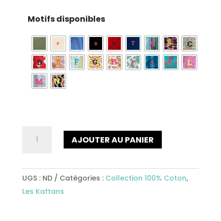
Motifs disponibles
quantité
AJOUTER AU PANIER
de
Kaftan
long
UGS :
ND
Catégories :
Collection 100% Coton
,
Ref649
Les Kaftans