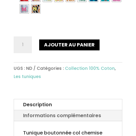
quantité
AJOUTER AU PANIER
de
Tunique
courte
UGS :
ND
Catégories :
Collection 100% Coton
,
Ref658
Les tuniques
Description
Informations complémentaires
Tunique boutonnée col chemise